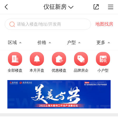
仪征新房
地图找房
区域
价格
户型
更多
全部楼盘
本月开盘
优惠楼盘
品牌房企
小户型