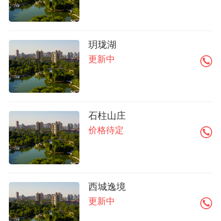
玥珑湖
更新中
石柱山庄
价格待定
西城逸境
更新中